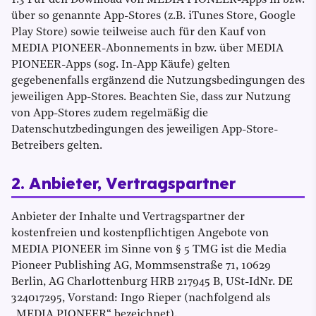
1.3 Für den Download von MEDIA PIONEER-Apps in bzw.
über so genannte App-Stores (z.B. iTunes Store, Google
Play Store) sowie teilweise auch für den Kauf von
MEDIA PIONEER-Abonnements in bzw. über MEDIA
PIONEER-Apps (sog. In-App Käufe) gelten
gegebenenfalls ergänzend die Nutzungsbedingungen des
jeweiligen App-Stores. Beachten Sie, dass zur Nutzung
von App-Stores zudem regelmäßig die
Datenschutzbedingungen des jeweiligen App-Store-
Betreibers gelten.
2. Anbieter, Vertragspartner
Anbieter der Inhalte und Vertragspartner der
kostenfreien und kostenpflichtigen Angebote von
MEDIA PIONEER im Sinne von § 5 TMG ist die Media
Pioneer Publishing AG, Mommsenstraße 71, 10629
Berlin, AG Charlottenburg HRB 217945 B, USt-IdNr. DE
324017295, Vorstand: Ingo Rieper (nachfolgend als
„MEDIA PIONEER“ bezeichnet).