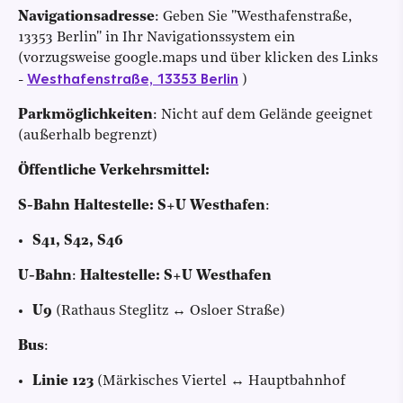
Navigationsadresse
: Geben Sie ''Westhafenstraße,
13353 Berlin'' in Ihr Navigationssystem ein
(vorzugsweise google.maps und über klicken des Links
Westhafenstraße, 13353 Berlin
-
)
Parkmöglichkeiten
: Nicht auf dem Gelände geeignet
(außerhalb begrenzt)
Öffentliche Verkehrsmittel:
S-Bahn Haltestelle:
S+U Westhafen
:
S41, S42, S46
U-Bahn
:
Haltestelle:
S+U Westhafen
U9
(Rathaus Steglitz ↔ Osloer Straße)
Bus
:
Linie 123
(Märkisches Viertel ↔ Hauptbahnhof