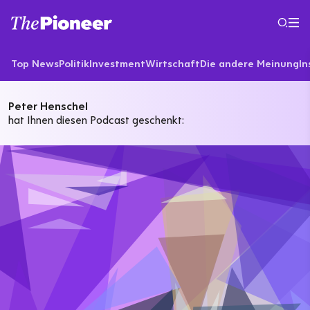
Top News
Politik
Investment
Wirtschaft
Die andere Meinung
In
Peter Henschel
hat Ihnen diesen Podcast geschenkt: