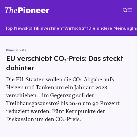
Top News
Politik
Investment
Wirtschaft
Die andere Meinung
In
Klimaschutz
EU verschiebt CO₂-Preis: Das steckt
dahinter
Die EU-Staaten wollen die CO₂-Abgabe aufs
Heizen und Tanken um ein Jahr auf 2028
verschieben – im Gegenzug soll der
Treibhausgasausstoß bis 2040 um 90 Prozent
reduziert werden. Fünf Kernpunkte der
Diskussion um den CO₂-Preis.