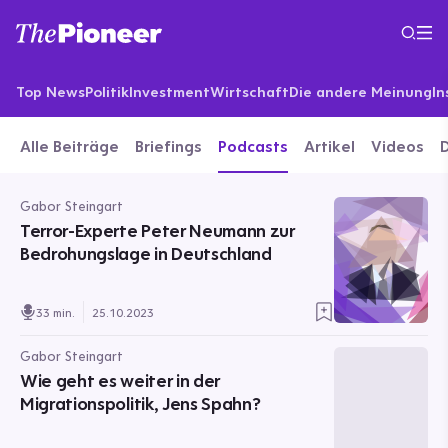
Top News
Politik
Investment
Wirtschaft
Die andere Meinung
In
Alle Beiträge
Briefings
Podcasts
Artikel
Videos
Gabor Steingart
Terror-Experte Peter Neumann zur
Bedrohungslage in Deutschland
33 min.
25.10.2023
Gabor Steingart
Wie geht es weiter in der
Migrationspolitik, Jens Spahn?