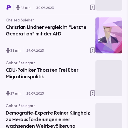
42 min.
30.09.2023
Chelsea Spieker
Christian Lindner vergleicht “Letzte
Generation” mit der AfD
31 min.
29.09.2023
Gabor Steingart
CDU-Politiker Thorsten Frei über
Migrationspolitik
27 min.
28.09.2023
Gabor Steingart
Demografie-Experte Reiner Klingholz
zu Herausforderungen einer
wachsenden Weltbevölkerung