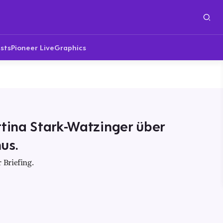
sts
Pioneer Live
Graphics
ttina Stark-Watzinger über
us.
 Briefing.