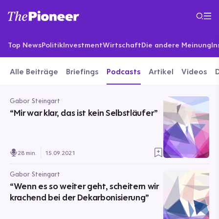
Top News
Politik
Investment
Wirtschaft
Die andere Meinung
In
Alle Beiträge
Briefings
Podcasts
Artikel
Videos
Gabor Steingart
“Mir war klar, das ist kein Selbstläufer”
28 min.
15.09.2021
Gabor Steingart
“Wenn es so weiter geht, scheitern wir
krachend bei der Dekarbonisierung”