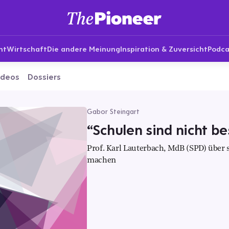
nt
Wirtschaft
Die andere Meinung
Inspiration & Zuversicht
Podca
ideos
Dossiers
Gabor Steingart
“Schulen sind nicht be
Prof. Karl Lauterbach, MdB (SPD) über 
machen