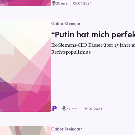
28 min.
05.07.2021
Gabor Steingart
“Putin hat mich perfe
Ex-Siemens-CEO Kaeser über 15 Jahre a
Rechtspopulismus
57 min.
03.07.2021
Gabor Steingart