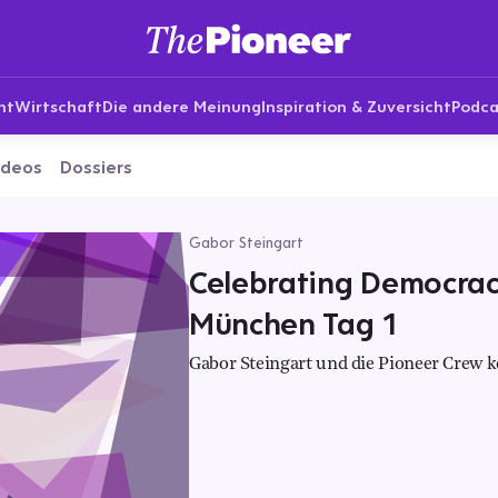
nt
Wirtschaft
Die andere Meinung
Inspiration & Zuversicht
Podca
ideos
Dossiers
Gabor Steingart
Celebrating Democracy
München Tag 1
Gabor Steingart und die Pioneer Crew