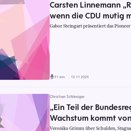
Carsten Linnemann „R
wenn die CDU mutig mit
Gabor Steingart präsentiert das Pioneer 
31 min.
13.11.2025
Christian Schlesiger
„Ein Teil der Bundesre
Wachstum kommt von a
Veronika Grimm über Schulden, Stagnat