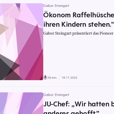
Gabor Steingart
Ökonom Raffelhüsche
ihren Kindern stehen."
Gabor Steingart präsentiert das Pioneer 
28 min.
18.11.2025
Gabor Steingart
JU-Chef: „Wir hatten 
anderes gehofft.”