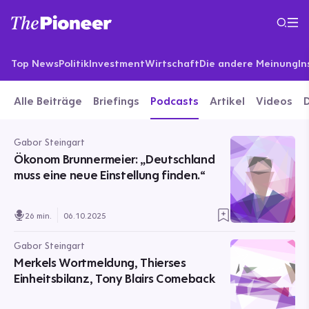
Top News
Politik
Investment
Wirtschaft
Die andere Meinung
In
Alle Beiträge
Briefings
Podcasts
Artikel
Videos
Gabor Steingart
Ökonom Brunnermeier: „Deutschland
muss eine neue Einstellung finden.“
26 min.
06.10.2025
Gabor Steingart
Merkels Wortmeldung, Thierses
Einheitsbilanz, Tony Blairs Comeback