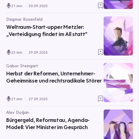
21 min.
30.09.2025
Dagmar Rosenfeld
Weltraum-Start-upper Metzler:
„Verteidigung findet im All statt”
25 min.
29.09.2025
Gabor Steingart
Herbst der Reformen, Unternehmer-
Geheimnisse und rechtsradikale Störer
21 min.
27.09.2025
Alev Doğan
Bürgergeld, Reformstau, Agenda-
Modell: Vier Minister im Gespräch