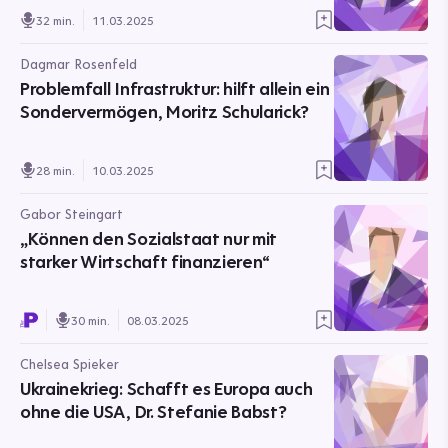
32 min.
11.03.2025
Dagmar Rosenfeld
Problemfall Infrastruktur: hilft allein ein
Sondervermögen, Moritz Schularick?
28 min.
10.03.2025
Gabor Steingart
„Können den Sozialstaat nur mit
starker Wirtschaft finanzieren“
30 min.
08.03.2025
Chelsea Spieker
Ukrainekrieg: Schafft es Europa auch
ohne die USA, Dr. Stefanie Babst?