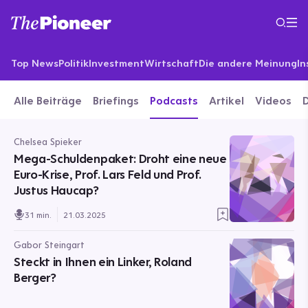
Top News
Politik
Investment
Wirtschaft
Die andere Meinung
In
Alle Beiträge
Briefings
Podcasts
Artikel
Videos
Chelsea Spieker
Mega-Schuldenpaket: Droht eine neue
Euro-Krise, Prof. Lars Feld und Prof.
Justus Haucap?
31 min.
21.03.2025
Gabor Steingart
Steckt in Ihnen ein Linker, Roland
Berger?