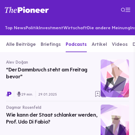
Top News
Politik
Investment
Wirtschaft
Die andere Meinung
In
Alle Beiträge
Briefings
Podcasts
Artikel
Videos
Alev Doğan
“Der Dammbruch steht am Freitag
bevor”
29 min.
29.01.2025
Dagmar Rosenfeld
Wie kann der Staat schlanker werden,
Prof. Udo Di Fabio?