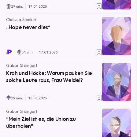
29 min.
17.01.2025
Chelsea Spieker
„Hope never dies“
31 min.
17.01.2025
Gabor Steingart
Krah und Höcke: Warum pauken Sie
solche Leute raus, Frau Weidel?
29 min.
16.01.2025
Gabor Steingart
“Mein Ziel ist es, die Union zu
überholen”