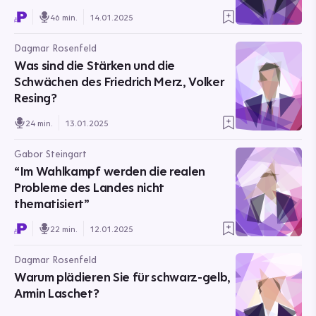
46 min.
14.01.2025
Dagmar Rosenfeld
Was sind die Stärken und die
Schwächen des Friedrich Merz, Volker
Resing?
24 min.
13.01.2025
Gabor Steingart
“Im Wahlkampf werden die realen
Probleme des Landes nicht
thematisiert”
22 min.
12.01.2025
Dagmar Rosenfeld
Warum plädieren Sie für schwarz-gelb,
Armin Laschet?