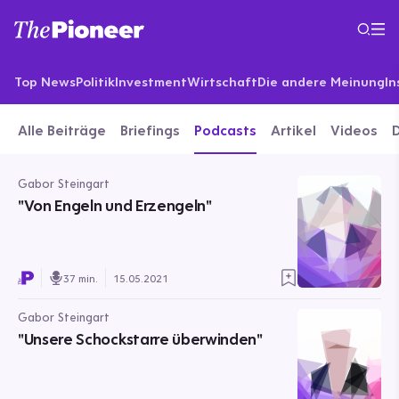
Top News
Politik
Investment
Wirtschaft
Die andere Meinung
In
Alle Beiträge
Briefings
Podcasts
Artikel
Videos
Gabor Steingart
"Von Engeln und Erzengeln"
37 min.
15.05.2021
Gabor Steingart
"Unsere Schockstarre überwinden"