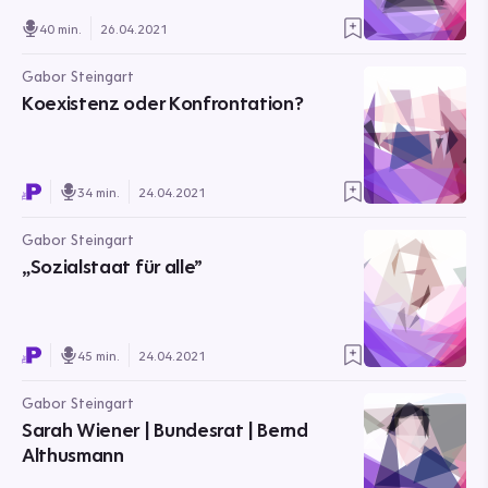
40 min.
26.04.2021
Gabor Steingart
Koexistenz oder Konfrontation?
34 min.
24.04.2021
Gabor Steingart
„Sozialstaat für alle”
45 min.
24.04.2021
Gabor Steingart
Sarah Wiener | Bundesrat | Bernd
Althusmann