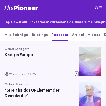
Top News
Politik
Investment
Wirtschaft
Die andere Meinung
In
Alle Beiträge
Briefings
Podcasts
Artikel
Videos
Gabor Steingart
Krieg in Europa
39 min.
25.02.2022
Gabor Steingart
“Streit ist das Ur-Element der
Demokratie”