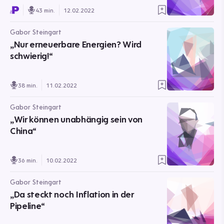
43 min.
12.02.2022
Gabor Steingart
„Nur erneuerbare Energien? Wird
schwierig!“
38 min.
11.02.2022
Gabor Steingart
„Wir können unabhängig sein von
China“
36 min.
10.02.2022
Gabor Steingart
„Da steckt noch Inflation in der
Pipeline“