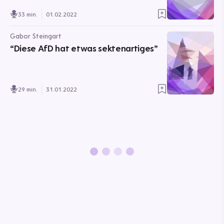
33 min.
01.02.2022
Gabor Steingart
“Diese AfD hat etwas sektenartiges”
29 min.
31.01.2022