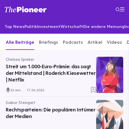
Top News
Politik
Investment
Wirtschaft
Die andere Meinung
In
Alle Beiträge
Briefings
Podcasts
Artikel
Videos
Chelsea Spieker
Streit um 1.000-Euro-Prämie: das sagt
der Mittelstand | Roderich Kiesewetter
| Netflix
26 min.
17.04.2026
Gabor Steingart
Rechtsparteien: Die populären Irrtümer
der Medien