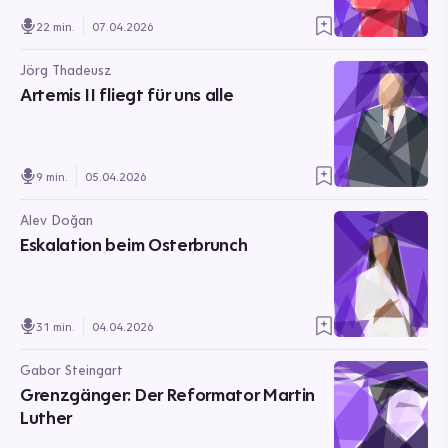
22 min.
07.04.2026
Jörg Thadeusz
Artemis II fliegt für uns alle
9 min.
05.04.2026
Alev Doğan
Eskalation beim Osterbrunch
31 min.
04.04.2026
Gabor Steingart
Grenzgänger: Der Reformator Martin
Luther