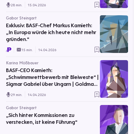
28 min.
15.04.2026
Gabor Steingart
Exklusiv: BASF-Chef Markus Kamieth:
„In Europa würde ich heute nicht mehr
gründen.“
15 min.
14.04.2026
Karina Mößbauer
BASF-CEO Kamieth:
„Schwimmwettbewerb mit Bleiweste“ |
Sigmar Gabriel über Ungarn | Goldman
Sachs
29 min.
14.04.2026
Gabor Steingart
„Sich hinter Kommissionen zu
verstecken, ist keine Führung“