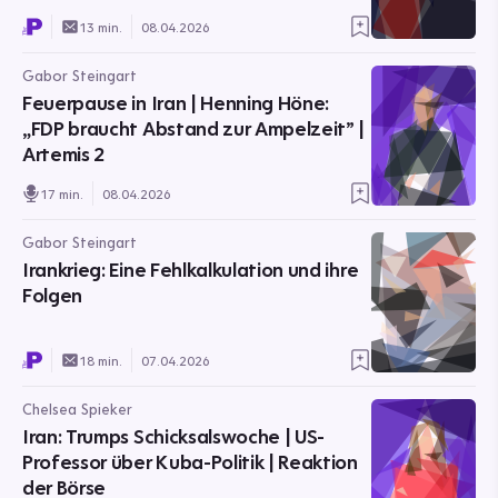
13 min.
08.04.2026
Gabor Steingart
Feuerpause in Iran | Henning Höne:
„FDP braucht Abstand zur Ampelzeit” |
Artemis 2
17 min.
08.04.2026
Gabor Steingart
Irankrieg: Eine Fehlkalkulation und ihre
Folgen
18 min.
07.04.2026
Chelsea Spieker
Iran: Trumps Schicksalswoche | US-
Professor über Kuba-Politik | Reaktion
der Börse