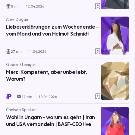
8 min.
12.04.2026
Alev Doğan
Liebeserklärungen zum Wochenende –
vom Mond und von Helmut Schmidt
27 min.
11.04.2026
Gabor Steingart
Merz: Kompetent, aber unbeliebt.
Warum?
17 min.
10.04.2026
Chelsea Spieker
Wahl in Ungarn - worum es geht | Iran
und USA verhandeln | BASF-CEO live