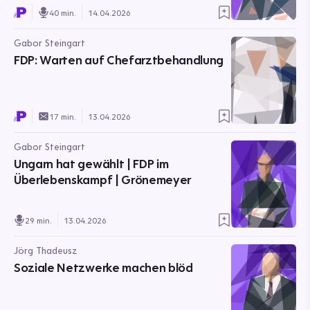
40 min.
14.04.2026
Gabor Steingart
FDP: Warten auf Chefarztbehandlung
17 min.
13.04.2026
Gabor Steingart
Ungarn hat gewählt | FDP im
Überlebenskampf | Grönemeyer
29 min.
13.04.2026
Jörg Thadeusz
Soziale Netzwerke machen blöd