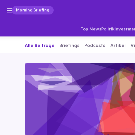
Morning Briefing
Top News
Politik
Investme
Alle Beiträge
Briefings
Podcasts
Artikel
V