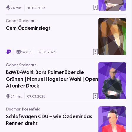
24 min.
10.03.2026
Gabor Steingart
Cem Özdemir siegt
16 min.
09.03.2026
Gabor Steingart
BaWü-Wahl: Boris Palmer über die
Grünen | Manuel Hagel zur Wahl | Open
AI unter Druck
31 min.
09.03.2026
Dagmar Rosenfeld
Schlafwagen CDU – wie Özdemir das
Rennen dreht