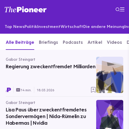
Top News
Politik
Investment
Wirtschaft
Die andere Meinung
In
Alle Beiträge
Briefings
Podcasts
Artikel
Videos
Gabor Steingart
Regierung zweckentfremdet Milliarden
14 min.
18.03.2026
Gabor Steingart
Lisa Paus über zweckentfremdetes
Sondervermögen | Nida-Rümelin zu
Habermas | Nvidia