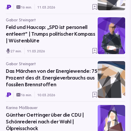
16 min.
11.03.2026
Gabor Steingart
Feld und Haucap: „SPD ist personell
entleert” | Trumps politischer Kompass
| Wüstenblüte
27 min.
11.03.2026
Gabor Steingart
Das Märchen von der Energiewende: 75
Prozent des dt. Energieverbrauchs aus
fossilen Brennstoffen
16 min.
10.03.2026
Karina Mößbauer
Günther Oettinger über die CDU |
Schönrederei nach der Wahl |
Ölpreisschock