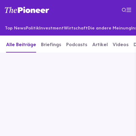
Top News
Politik
Investment
Wirtschaft
Die andere Meinung
In
Alle Beiträge
Briefings
Podcasts
Artikel
Videos