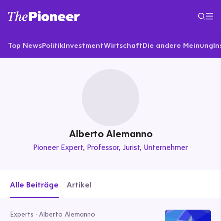
Top News
Politik
Investment
Wirtschaft
Die andere Meinung
In
Alberto Alemanno
Pioneer Expert
Professor, Jurist, Unternehmer
Alle Beiträge
Artikel
Experts · Alberto Alemanno