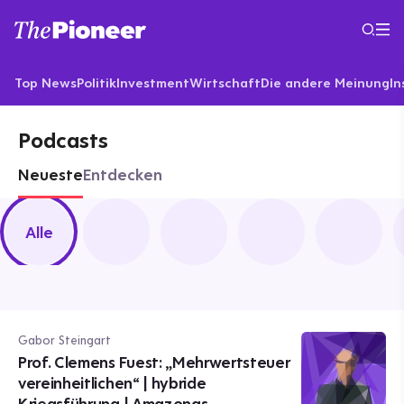
Top News
Politik
Investment
Wirtschaft
Die andere Meinung
In
Podcasts
Neueste
Entdecken
Alle
Gabor Steingart
Prof. Clemens Fuest: „Mehrwertsteuer
vereinheitlichen“ | hybride
Kriegsführung | Amazonas