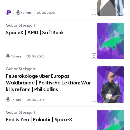
37 min.
05.08.2026
Gabor Steingart
SpaceX | AMD | SoftBank
10 min.
05.08.2026
Gabor Steingart
Feuerökologe über Europas
Waldbrände | Politische Lektion: War
kills reform | Phil Collins
23 min.
04.08.2026
Gabor Steingart
Fed & Yen | Palantir | SpaceX