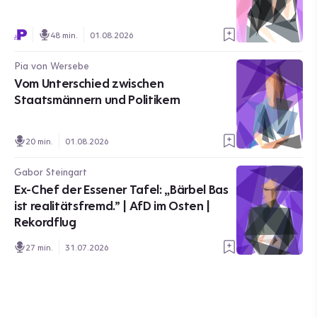
48 min.
01.08.2026
Pia von Wersebe
Vom Unterschied zwischen
Staatsmännern und Politikern
20 min.
01.08.2026
Gabor Steingart
Ex-Chef der Essener Tafel: „Bärbel Bas
ist realitätsfremd.” | AfD im Osten |
Rekordflug
27 min.
31.07.2026