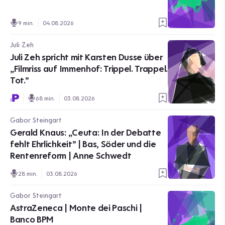
9 min.
04.08.2026
Juli Zeh
Juli Zeh spricht mit Karsten Dusse über
„Filmriss auf Immenhof: Trippel. Trappel.
Tot.”
68 min.
03.08.2026
Gabor Steingart
Gerald Knaus: „Ceuta: In der Debatte
fehlt Ehrlichkeit” | Bas, Söder und die
Rentenreform | Anne Schwedt
28 min.
03.08.2026
Gabor Steingart
AstraZeneca | Monte dei Paschi |
Banco BPM