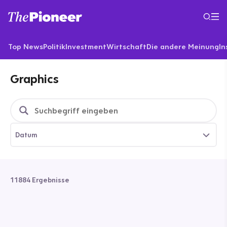
Top News
Politik
Investment
Wirtschaft
Die andere Meinung
In
Graphics
Datum
11884 Ergebnisse