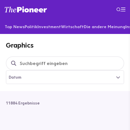
Top News
Politik
Investment
Wirtschaft
Die andere Meinung
In
Graphics
Datum
11884 Ergebnisse