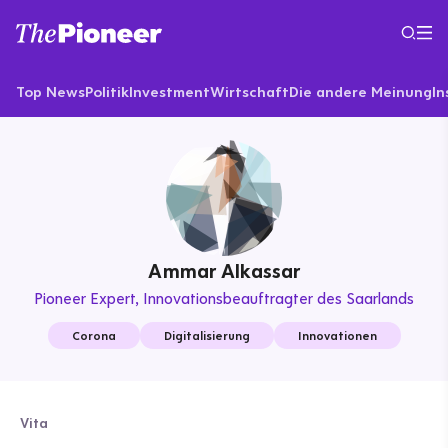
Top News
Politik
Investment
Wirtschaft
Die andere Meinung
In
Ammar Alkassar
Pioneer Expert
Innovationsbeauftragter des Saarlands
Corona
Digitalisierung
Innovationen
Vita