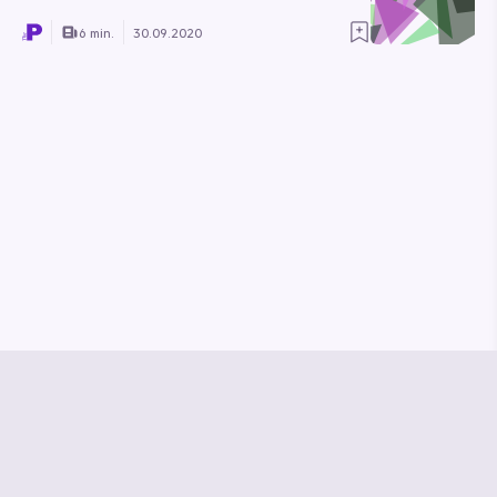
6 min.
30.09.2020
© Media Pioneer
Jobs
Impressum
Datenschutz
Vertrag kündigen
Hilfe & Kontakt
Vertrag widerrufen