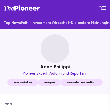
Top News
Politik
Investment
Wirtschaft
Die andere Meinung
In
Anne Philippi
Pioneer Expert
Autorin und Reporterin
Psychedelika
Drogen
Mentale Gesundheit
Vita