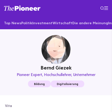
Top News
Politik
Investment
Wirtschaft
Die andere Meinung
In
Bernd Giezek
Pioneer Expert
Hochschullehrer, Unternehmer
Bildung
Digitalisierung
Vita