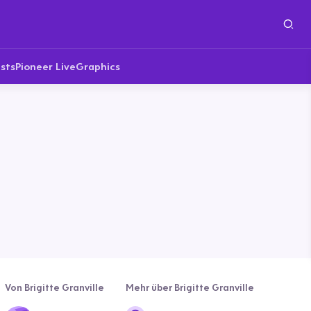
sts
Pioneer Live
Graphics
Von Brigitte Granville
Mehr über Brigitte Granville