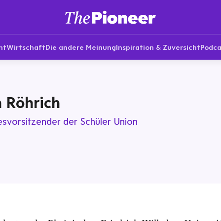
nt
Wirtschaft
Die andere Meinung
Inspiration & Zuversicht
Podca
n Röhrich
svorsitzender der Schüler Union