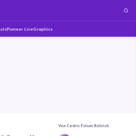
sts
Pioneer Live
Graphics
Von Cedric Finian Röhrich