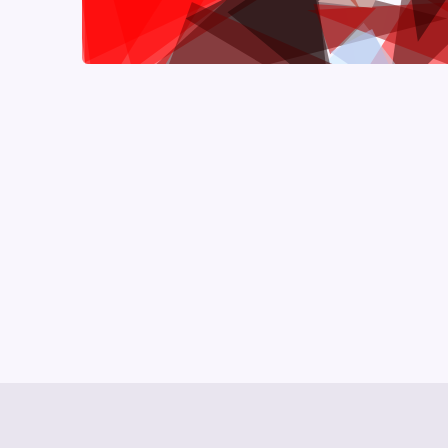
© Media Pioneer
Jobs
Impressum
Datenschut