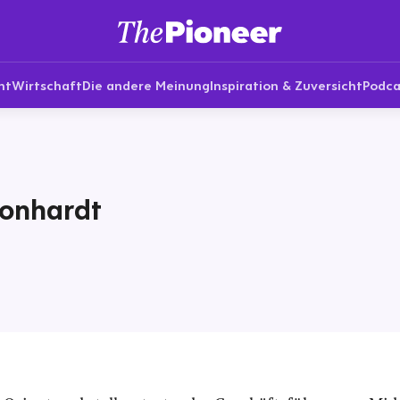
nt
Wirtschaft
Die andere Meinung
Inspiration & Zuversicht
Podca
eonhardt