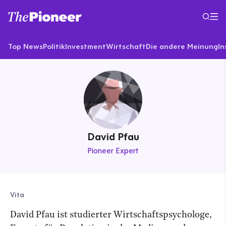
Top News
Politik
Investment
Wirtschaft
Die andere Meinung
In
David Pfau
Pioneer Expert
Vita
David Pfau ist studierter Wirtschaftspsychologe,