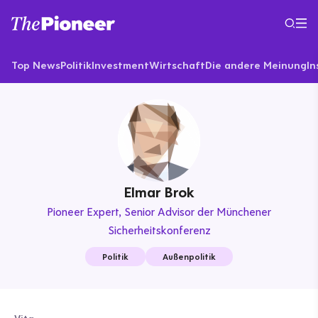
Top News
Politik
Investment
Wirtschaft
Die andere Meinung
In
Elmar Brok
Pioneer Expert
Senior Advisor der Münchener
Sicherheitskonferenz
Politik
Außenpolitik