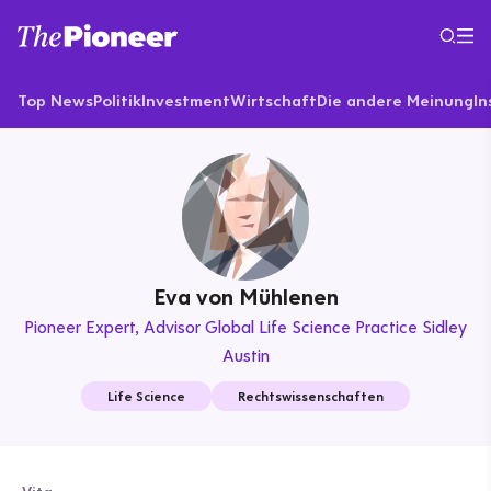
Top News
Politik
Investment
Wirtschaft
Die andere Meinung
In
Eva von Mühlenen
Pioneer Expert
Advisor Global Life Science Practice Sidley
Austin
Life Science
Rechtswissenschaften