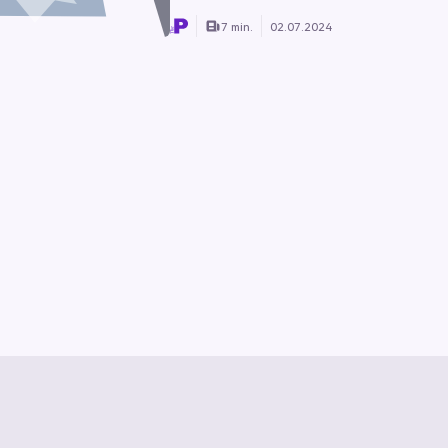
7 min.
02.07.2024
z
Vertrag kündigen
Hilfe & Kontakt
Vertrag widerrufen