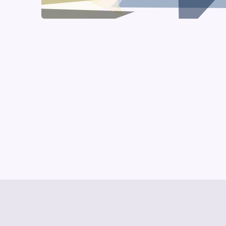
© Media Pioneer
Jobs
Impressum
Datenschut