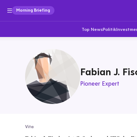
Morning Briefing
Top News
Politik
Investme
Fabian J. Fis
Pioneer Expert
Vita