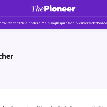
nt
Wirtschaft
Die andere Meinung
Inspiration & Zuversicht
Podca
cher