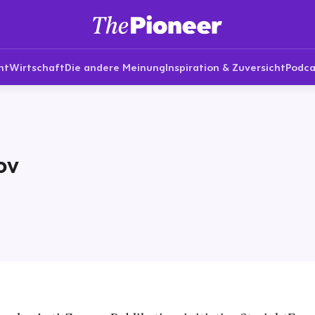
nt
Wirtschaft
Die andere Meinung
Inspiration & Zuversicht
Podca
ov