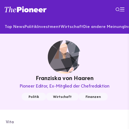
Top News
Politik
Investment
Wirtschaft
Die andere Meinung
In
Franziska von Haaren
Pioneer Editor
Ex-Mitglied der Chefredaktion
Politik
Wirtschaft
Finanzen
Vita