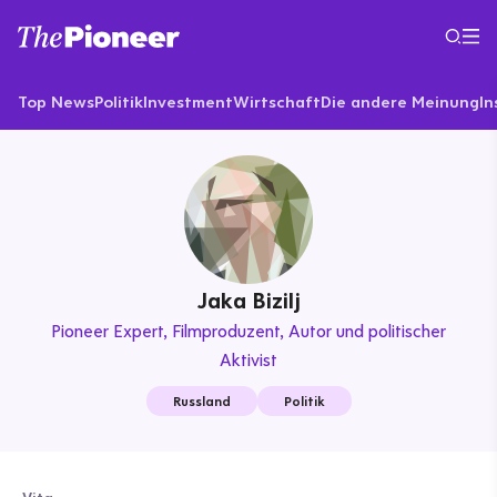
Top News
Politik
Investment
Wirtschaft
Die andere Meinung
In
Jaka Bizilj
Pioneer Expert
Filmproduzent, Autor und politischer
Aktivist
Russland
Politik