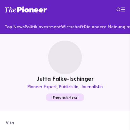
Top News
Politik
Investment
Wirtschaft
Die andere Meinung
In
Jutta Falke-Ischinger
Pioneer Expert
Publizistin, Journalistin
Friedrich Merz
Vita