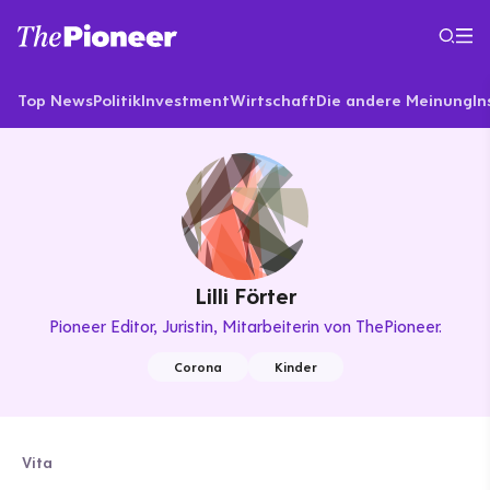
Top News
Politik
Investment
Wirtschaft
Die andere Meinung
In
Lilli Förter
Pioneer Editor
Juristin, Mitarbeiterin von ThePioneer.
Corona
Kinder
Vita