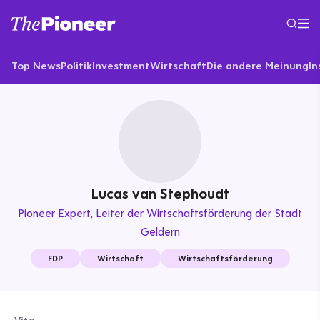
Top News
Politik
Investment
Wirtschaft
Die andere Meinung
In
Lucas van Stephoudt
Pioneer Expert
Leiter der Wirtschaftsförderung der Stadt
Geldern
FDP
Wirtschaft
Wirtschaftsförderung