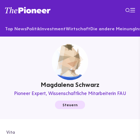
Top News
Politik
Investment
Wirtschaft
Die andere Meinung
In
Magdalena Schwarz
Pioneer Expert
Wissenschaftliche Mitarbeiterin FAU
Steuern
Vita