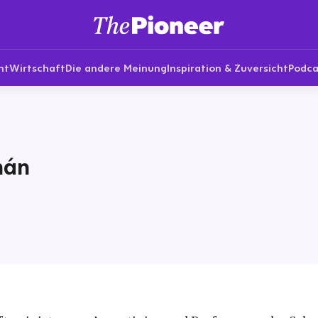
nt
Wirtschaft
Die andere Meinung
Inspiration & Zuversicht
Podca
mán