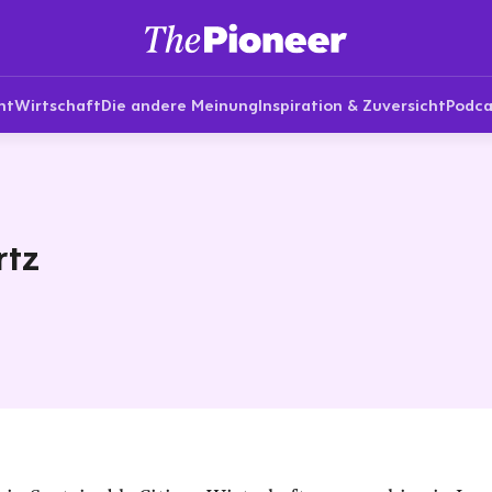
nt
Wirtschaft
Die andere Meinung
Inspiration & Zuversicht
Podca
rtz