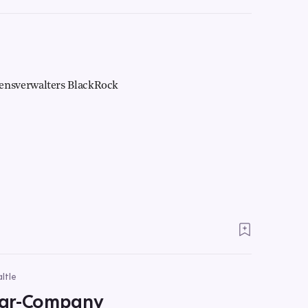
ensverwalters BlackRock
ltle
llar-Company