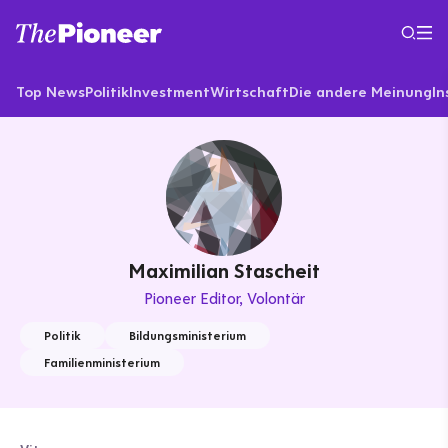
Top News
Politik
Investment
Wirtschaft
Die andere Meinung
In
Maximilian Stascheit
Pioneer Editor
Volontär
Politik
Bildungsministerium
Familienministerium