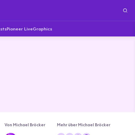
sts
Pioneer Live
Graphics
Von Michael Bröcker
Mehr über Michael Bröcker