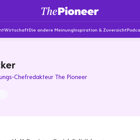
nt
Wirtschaft
Die andere Meinung
Inspiration & Zuversicht
Podca
cker
ungs-Chefredakteur The Pioneer
t