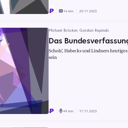
14 min.
20.11.2023
Michael Bröcker, Gordon Repinski
Das Bundesverfassung
Scholz’, Habecks und Lindners heutige
sein
49 min.
17.11.2023