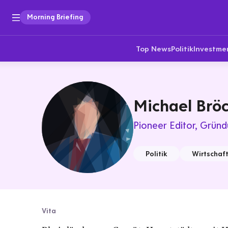
Morning Briefing
Top News
Politik
Investme
Michael Brö
Pioneer Editor
Gründ
Politik
Wirtschaf
Vita