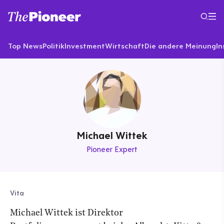
Top News
Politik
Investment
Wirtschaft
Die andere Meinung
In
Michael Wittek
Pioneer Expert
Vita
Michael Wittek ist Direktor