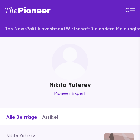
Top News
Politik
Investment
Wirtschaft
Die andere Meinung
In
Nikita Yuferev
Pioneer Expert
Alle Beiträge
Artikel
Nikita Yuferev