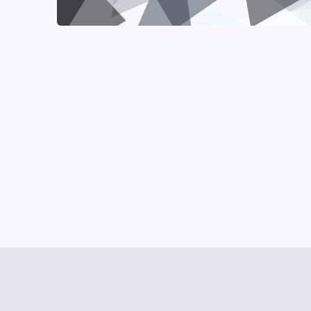
© Media Pioneer
Jobs
Impressum
Datenschut