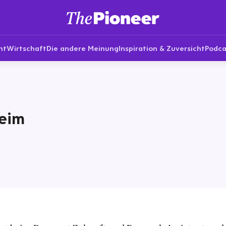
nt
Wirtschaft
Die andere Meinung
Inspiration & Zuversicht
Podca
heim