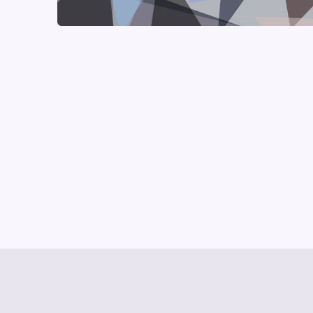
© Media Pioneer
Jobs
Impressum
Datenschut