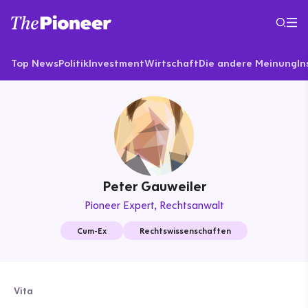
Top News
Politik
Investment
Wirtschaft
Die andere Meinung
In
Peter Gauweiler
Pioneer Expert
Rechtsanwalt
Cum-Ex
Rechtswissenschaften
Vita