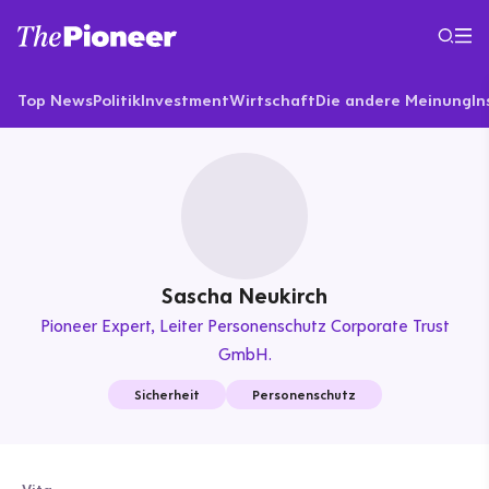
Top News
Politik
Investment
Wirtschaft
Die andere Meinung
In
Sascha Neukirch
Pioneer Expert
Leiter Personenschutz Corporate Trust
GmbH.
Sicherheit
Personenschutz