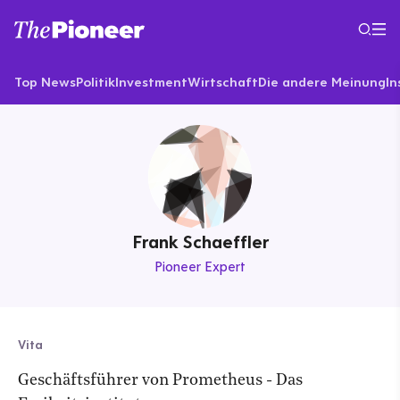
Top News
Politik
Investment
Wirtschaft
Die andere Meinung
In
Frank Schaeffler
Pioneer Expert
Vita
Geschäftsführer von Prometheus - Das